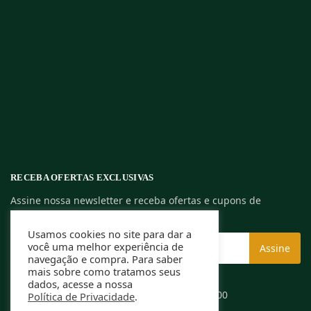
RECEBA OFERTAS EXCLUSIVAS
Assine nossa newsletter e receba ofertas e cupons de
descontos exclusivos.
Usamos cookies no site para dar a
você uma melhor experiência de
navegação e compra. Para saber
mais sobre como tratamos seus
dados, acesse a nossa
Rafael Caldeira ME | CNPJ: 13.994.584/0001-00
Política de Privacidade
.