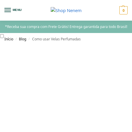
0
MENU
*Receba sua compra com Frete Grátis! Entrega garantida para todo Brasil!
Início
Blog
Como usar Velas Perfumadas
/
/