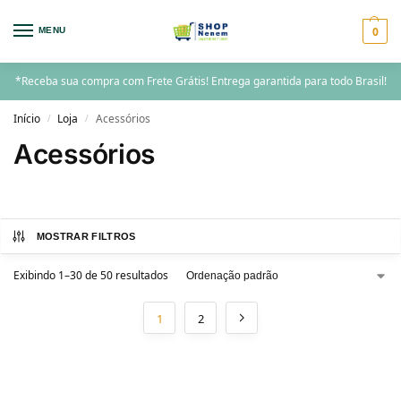
0
MENU
*Receba sua compra com Frete Grátis! Entrega garantida para todo Brasil!
Início
Loja
Acessórios
/
/
Acessórios
MOSTRAR FILTROS
Exibindo 1–30 de 50 resultados
1
2