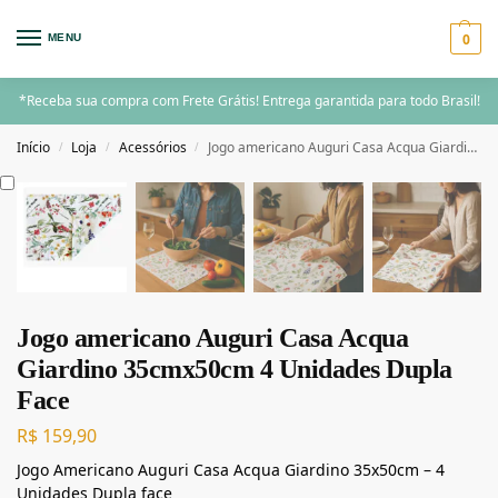
0
MENU
*Receba sua compra com Frete Grátis! Entrega garantida para todo Brasil!
Início
Loja
Acessórios
Jogo americano Auguri Casa Acqua Giardino 35cmx50cm 4 Unidades Dupla Face
/
/
/
Jogo americano Auguri Casa Acqua
Giardino 35cmx50cm 4 Unidades Dupla
Face
R$
159,90
Jogo Americano Auguri Casa Acqua Giardino 35x50cm – 4
Unidades Dupla face