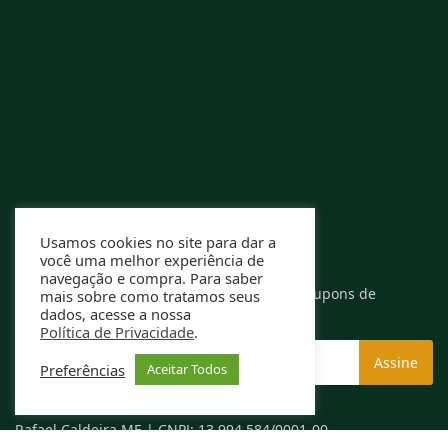
Usamos cookies no site para dar a
você uma melhor experiência de
RECEBA OFERTAS EXCLUSIVAS
navegação e compra. Para saber
Assine nossa newsletter e receba ofertas e cupons de
mais sobre como tratamos seus
dados, acesse a nossa
descontos exclusivos.
Política de Privacidade
.
Preferências
Aceitar Todos
Rafael Caldeira ME | CNPJ: 13.994.584/0001-00