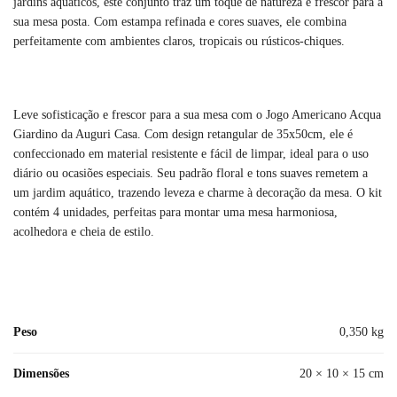
jardins aquáticos, este conjunto traz um toque de natureza e frescor para a
sua mesa posta. Com estampa refinada e cores suaves, ele combina
perfeitamente com ambientes claros, tropicais ou rústicos-chiques.
Leve sofisticação e frescor para a sua mesa com o Jogo Americano Acqua
Giardino da Auguri Casa. Com design retangular de 35x50cm, ele é
confeccionado em material resistente e fácil de limpar, ideal para o uso
diário ou ocasiões especiais. Seu padrão floral e tons suaves remetem a
um jardim aquático, trazendo leveza e charme à decoração da mesa. O kit
contém 4 unidades, perfeitas para montar uma mesa harmoniosa,
acolhedora e cheia de estilo.
Peso
0,350 kg
Dimensões
20 × 10 × 15 cm