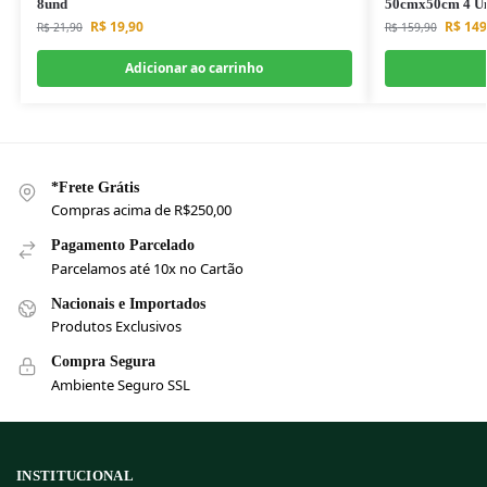
8und
50cmx50cm 4 Un
R$
19,90
R$
149
R$
21,90
R$
159,90
Adicionar ao carrinho
*Frete Grátis
Compras acima de R$250,00
Pagamento Parcelado
Parcelamos até 10x no Cartão
Nacionais e Importados
Produtos Exclusivos
Compra Segura
Ambiente Seguro SSL
INSTITUCIONAL