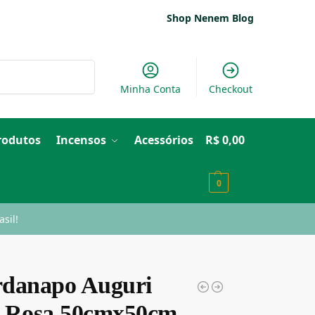
Shop Nenem Blog
Pesquisar
Minha Conta
Checkout
Produtos
Incensos
Acessórios
R$
0,00
0
sil!
danapo Auguri
 Rosa 50cmx50cm