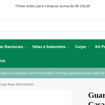
*Frete Grátis para Compras acima de R$ 250,00
es Nacionais
Velas e Sabonetes
Corpo
Kit 
iva
ceba sua compra com Frete Grátis! Entrega garantida para todo Bra
 Casa Rosa 50cmx50cm
Guar
Casa