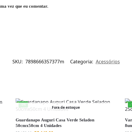
ima vez que eu comentar.
SKU:
7898666357377m
Categoria:
Acessórios
-6%
-
Fora de estoque
Guardanapo Auguri Casa Verde Seladon
Var
50cmx50cm 4 Unidades
8u