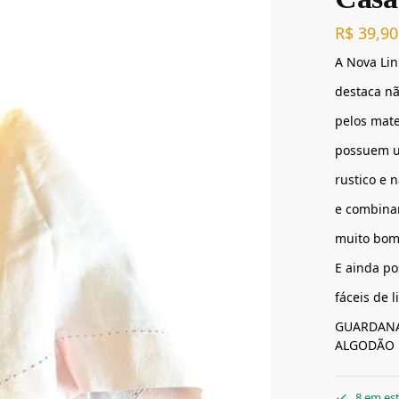
R$
39,90
A Nova Li
destaca n
pelos mate
possuem u
rustico e 
e combina
muito bom
E ainda po
fáceis de 
GUARDANA
ALGODÃO 
8 em es