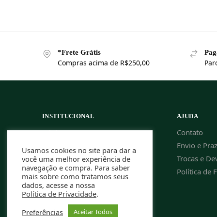
*Frete Grátis
Pag
Compras acima de R$250,00
Par
INSTITUCIONAL
AJUDA
Minha Conta
Contato
Meus Pedidos
Envio e Pra
Usamos cookies no site para dar a
Política de Privacidade
Trocas e De
você uma melhor experiência de
navegação e compra. Para saber
Cupom de Desconto
Política de 
mais sobre como tratamos seus
dados, acesse a nossa
Política de Privacidade
.
Preferências
Aceitar Todos