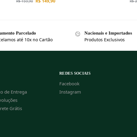
R$
149,90
R$
159,90
R$
3
amento Parcelado
Nacionais e Importados
celamos até 10x no Cartão
Produtos Exclusivos
REDES SOCIAIS
Facebook
zo de Entrega
Instagram
voluções
Frete Grátis