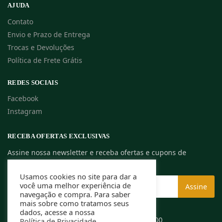
AJUDA
Contato
Envio e Prazo de Entrega
Trocas e Devoluções
Política de Frete Grátis
REDES SOCIAIS
Facebook
Instagram
RECEBA OFERTAS EXCLUSIVAS
Assine nossa newsletter e receba ofertas e cupons de
descontos exclusivos.
Usamos cookies no site para dar a
você uma melhor experiência de
navegação e compra. Para saber
mais sobre como tratamos seus
dados, acesse a nossa
Rafael Caldeira ME | CNPJ: 13.994.584/0001-00
Política de Privacidade
.