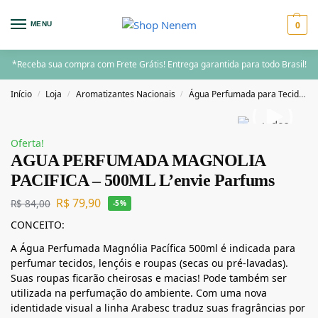
0
MENU
*Receba sua compra com Frete Grátis! Entrega garantida para todo Brasil!
Início
Loja
Aromatizantes Nacionais
Água Perfumada para Tecidos
/
/
/
Oferta!
AGUA PERFUMADA MAGNOLIA
PACIFICA – 500ML L’envie Parfums
R$
79,90
R$
84,00
-5%
CONCEITO:
A Água Perfumada Magnólia Pacífica 500ml é indicada para
perfumar tecidos, lençóis e roupas (secas ou pré-lavadas).
Suas roupas ficarão cheirosas e macias! Pode também ser
utilizada na perfumação do ambiente. Com uma nova
identidade visual a linha Arabesc traduz suas fragrâncias por