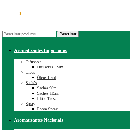
R$
0,00
0
Pesquisar
Pesquisar
por:
Aromatizantes Importados
Difusores
Difusores 124ml
Óleos
Óleos 10ml
Sachês
Sachês 90ml
Sachês 115ml
Little Tress
Spray
Room Spray
Aromatizantes Nacionais