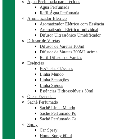
Água Perfumada para Tecidos
Água Perfumada
Refil Água Perfumada
Aromatizador Elétrico
Aromatizador Elétrico com Essência
Aromatizador Elétrico Individual
Difusor Ultrassônico Umidificador
Difusor de Varetas
Difusor de Varetas 100ml
Difusor de Varetas 200ML acima
Refil Difusor de Varetas
Essências
Essências Clássicas
Linha Mundo
Linha Sensações
Linha Signos
Essências Hidrossolúveis 30ml
Óleos Essenciais
Sachê Perfumado
Sachê Linha Mundo
Sachê Perfumado Pq
Sachê Perfumado Gr
Spray
Car Spray
Home Spray 60ml