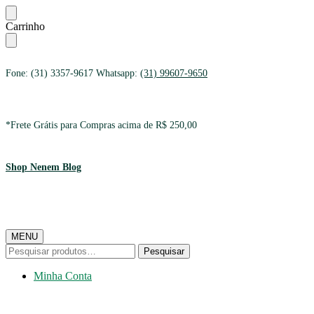
Ir
Ir
Carrinho
para
para
a
o
navegação
conteúdo
Fone: (31) 3357-9617 Whatsapp:
(31) 99607-9650
*Frete Grátis para Compras acima de R$ 250,00
Shop Nenem Blog
MENU
Pesquisar
Pesquisar
por:
Minha Conta