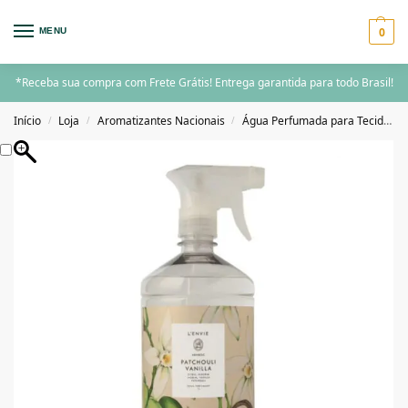
0
MENU
*Receba sua compra com Frete Grátis! Entrega garantida para todo Brasil!
Início
Loja
Aromatizantes Nacionais
Água Perfumada para Tecidos
/
/
/