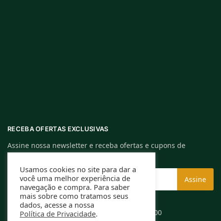
RECEBA OFERTAS EXCLUSIVAS
Assine nossa newsletter e receba ofertas e cupons de
descontos exclusivos.
Usamos cookies no site para dar a
você uma melhor experiência de
navegação e compra. Para saber
mais sobre como tratamos seus
dados, acesse a nossa
Rafael Caldeira ME | CNPJ: 13.994.584/0001-00
Política de Privacidade
.