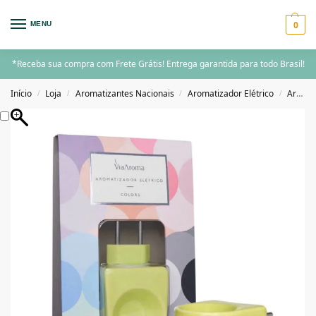
0
MENU
*Receba sua compra com Frete Grátis! Entrega garantida para todo Brasil!
Início
Loja
Aromatizantes Nacionais
Aromatizador Elétrico
Aromatizador Elétrico Individual
/
/
/
/