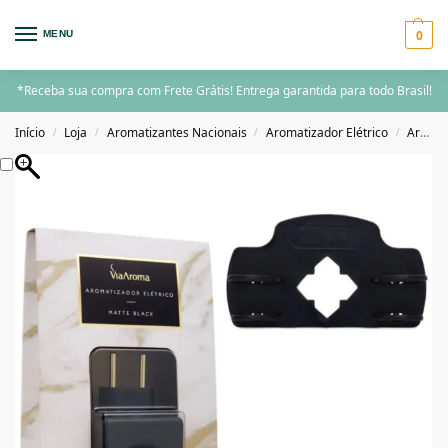
0
MENU
*Receba sua compra com Frete Grátis! Entrega garantida para todo Brasil!
Início
Loja
Aromatizantes Nacionais
Aromatizador Elétrico
Aromatizador Elétrico Individual
/
/
/
/