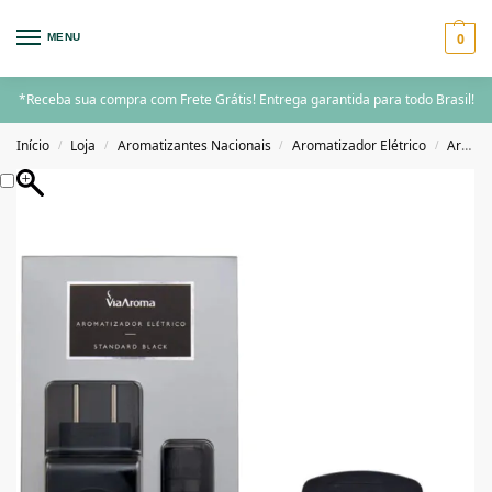
0
MENU
*Receba sua compra com Frete Grátis! Entrega garantida para todo Brasil!
Início
Loja
Aromatizantes Nacionais
Aromatizador Elétrico
Aromatizador Elétrico Individual
/
/
/
/