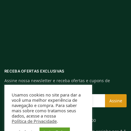
RECEBA OFERTAS EXCLUSIVAS
Assine nossa newsletter e receba ofertas e cupons de
descontos exclusivos.
Usamos cookies no site para dar a
você uma melhor experiência de
navegação e compra. Para saber
mais sobre como tratamos seus
dados, acesse a nossa
Rafael Caldeira ME | CNPJ: 13.994.584/0001-00
Política de Privacidade
.