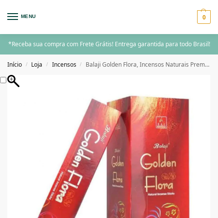
0
MENU
*Receba sua compra com Frete Grátis! Entrega garantida para todo Brasil!
Início
Loja
Incensos
Balaji Golden Flora, Incensos Naturais Premium, Bastões Artesanais para Meditação e Aromaterapia
/
/
/