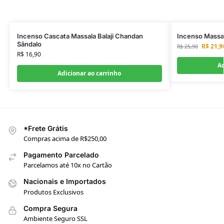
Incenso Cascata Massala Balaji Chandan
Incenso Massal
Sândalo
R$
21,9
R$
25,90
R$
16,90
Ad
Adicionar ao carrinho
*Frete Grátis
Compras acima de R$250,00
Pagamento Parcelado
Parcelamos até 10x no Cartão
Nacionais e Importados
Produtos Exclusivos
Compra Segura
Ambiente Seguro SSL