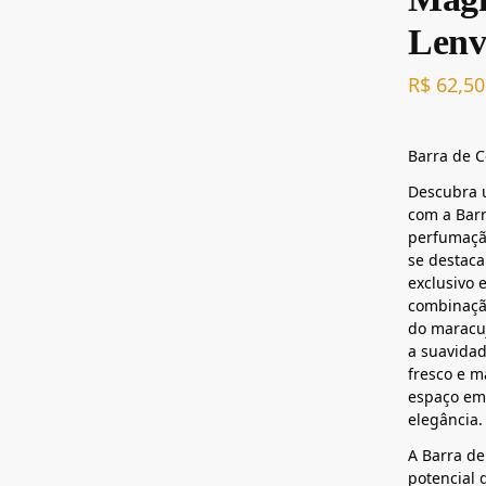
Lenv
R$
62,50
Barra de C
Descubra 
com a Barr
perfumação
se destaca
exclusivo 
combinação
do maracu
a suavidad
fresco e m
espaço em
elegância.
A Barra de
potencial