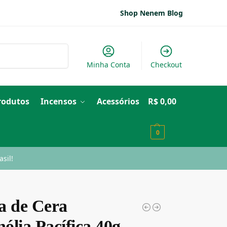
Shop Nenem Blog
Pesquisar
Minha Conta
Checkout
Produtos
Incensos
Acessórios
R$
0,00
0
sil!
a de Cera
ólia Pacífica 40g