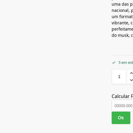
uma das p
nacional,
um formato
vibrante,
perfeitam
do musk, c
5 em es
Calcular 
Ok