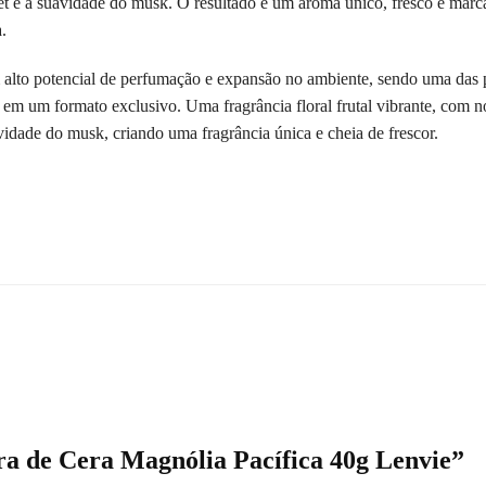
 e a suavidade do musk. O resultado é um aroma único, fresco e marca
.
alto potencial de perfumação e expansão no ambiente, sendo uma das 
em um formato exclusivo. Uma fragrância floral frutal vibrante, com
idade do musk, criando uma fragrância única e cheia de frescor.
rra de Cera Magnólia Pacífica 40g Lenvie”