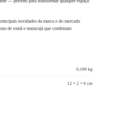
nte — perfeito para transformar qualquer espaço
principais novidades da marca e do mercado
 notas de romã e maracujá que combinam
0,100 kg
12 × 2 × 6 cm