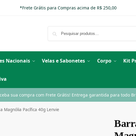
*Frete Grátis para Compras acima de R$ 250,00
es Nacionais
Velas e Sabonetes
Corpo
Kit 
iva
ceba sua compra com Frete Grátis! Entrega garantida para todo Bra
a Magnólia Pacífica 40g Lenvie
Barr
Magn