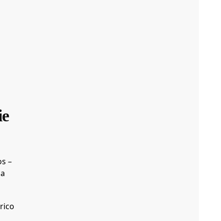
ie
s –
ma
rico