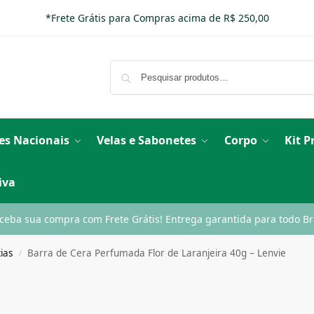
*Frete Grátis para Compras acima de R$ 250,00
es Nacionais
Velas e Sabonetes
Corpo
Kit 
iva
ceba sua compra com Frete Grátis! Entrega garantida para todo Bra
ias
Barra de Cera Perfumada Flor de Laranjeira 40g – Lenvie
/