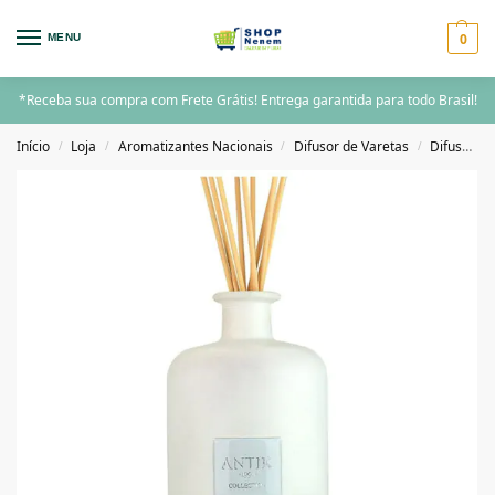
0
MENU
*Receba sua compra com Frete Grátis! Entrega garantida para todo Brasil!
Início
Loja
Aromatizantes Nacionais
Difusor de Varetas
Difusor de Varetas 200ML acima
/
/
/
/