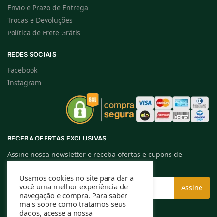
Envio e Prazo de Entrega
Trocas e Devoluções
Política de Frete Grátis
REDES SOCIAIS
Facebook
Instagram
RECEBA OFERTAS EXCLUSIVAS
Assine nossa newsletter e receba ofertas e cupons de
descontos exclusivos.
Usamos cookies no site para dar a
você uma melhor experiência de
navegação e compra. Para saber
mais sobre como tratamos seus
dados, acesse a nossa