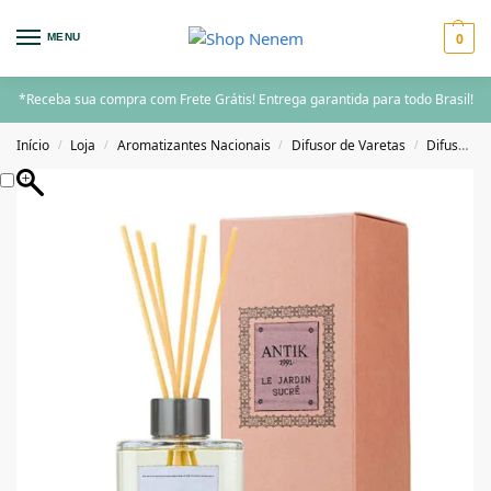
0
MENU
*Receba sua compra com Frete Grátis! Entrega garantida para todo Brasil!
Início
Loja
Aromatizantes Nacionais
Difusor de Varetas
Difusor de Varetas 200ML acima
/
/
/
/