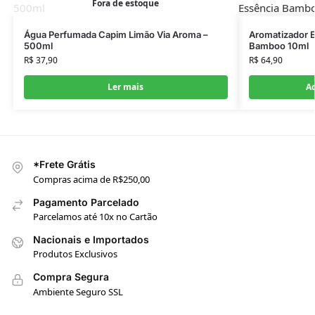
Fora de estoque
Água Perfumada Capim Limão Via Aroma –
Aromatizador E
500ml
Bamboo 10ml
R$
37,90
R$
64,90
Ler mais
Ad
*Frete Grátis
Compras acima de R$250,00
Pagamento Parcelado
Parcelamos até 10x no Cartão
Nacionais e Importados
Produtos Exclusivos
Compra Segura
Ambiente Seguro SSL