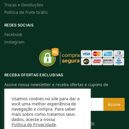
Trocas e Devoluções
Política de Frete Grátis
REDES SOCIAIS
Facebook
Instagram
RECEBA OFERTAS EXCLUSIVAS
Assine nossa newsletter e receba ofertas e cupons de
descontos exclusivos.
Usamos cookies no site para dar a
você uma melhor experiência de
navegação e compra. Para saber
mais sobre como tratamos seus
dados, acesse a nossa
Rafael Caldeira ME | CNPJ: 13.994.584/0001-00
Política de Privacidade
.