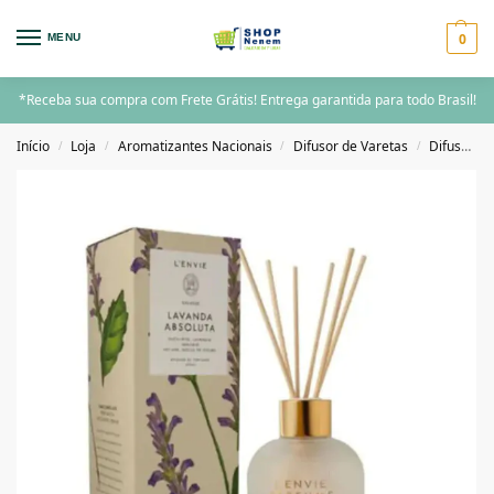
0
MENU
*Receba sua compra com Frete Grátis! Entrega garantida para todo Brasil!
Início
Loja
Aromatizantes Nacionais
Difusor de Varetas
Difusor de Varetas 200ML acima
/
/
/
/