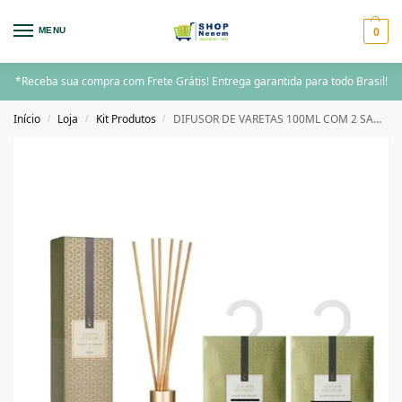
0
MENU
*Receba sua compra com Frete Grátis! Entrega garantida para todo Brasil!
Início
Loja
Kit Produtos
DIFUSOR DE VARETAS 100ML COM 2 SACHÊ ALECRIM SILVESTRE 25G VIA AROMA
/
/
/