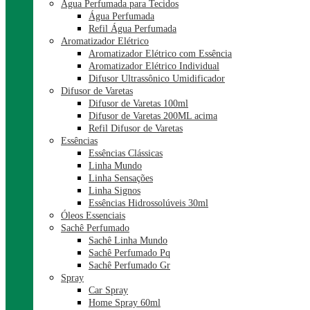
Água Perfumada para Tecidos
Água Perfumada
Refil Água Perfumada
Aromatizador Elétrico
Aromatizador Elétrico com Essência
Aromatizador Elétrico Individual
Difusor Ultrassônico Umidificador
Difusor de Varetas
Difusor de Varetas 100ml
Difusor de Varetas 200ML acima
Refil Difusor de Varetas
Essências
Essências Clássicas
Linha Mundo
Linha Sensações
Linha Signos
Essências Hidrossolúveis 30ml
Óleos Essenciais
Sachê Perfumado
Sachê Linha Mundo
Sachê Perfumado Pq
Sachê Perfumado Gr
Spray
Car Spray
Home Spray 60ml