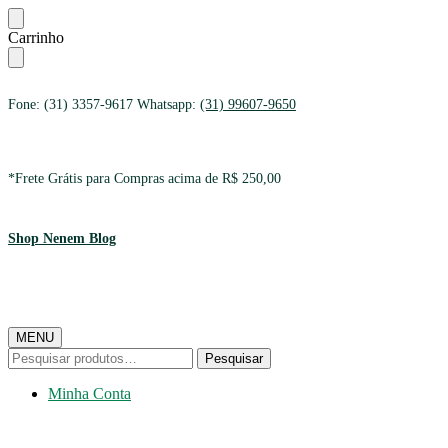
Ir
Ir
Carrinho
para
para
a
o
navegação
conteúdo
Fone: (31) 3357-9617 Whatsapp:
(31) 99607-9650
*Frete Grátis para Compras acima de R$ 250,00
Shop Nenem Blog
MENU
Pesquisar
Pesquisar
por:
Minha Conta