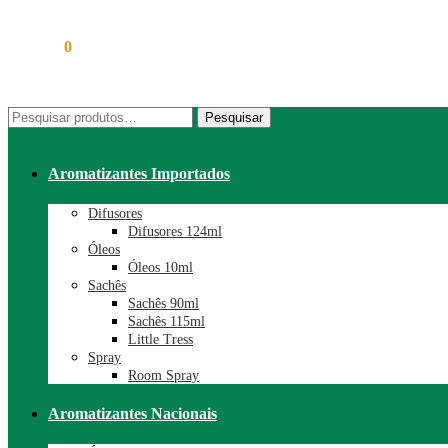
R$
0,00
0
Pesquisar
Pesquisar
por:
Aromatizantes Importados
Difusores
Difusores 124ml
Óleos
Óleos 10ml
Sachês
Sachês 90ml
Sachês 115ml
Little Tress
Spray
Room Spray
Aromatizantes Nacionais