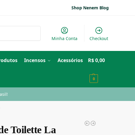
Shop Nenem Blog
Pesquisar
Minha Conta
Checkout
Produtos
Incensos
Acessórios
R$
0,00
0
sil!
r
e Toilette La