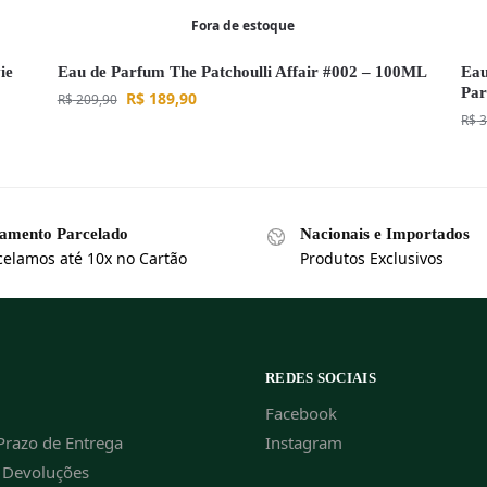
Fora de estoque
ie
Eau de Parfum The Patchoulli Affair #002 – 100ML
Eau
Pa
R$
189,90
R$
209,90
R$
3
amento Parcelado
Nacionais e Importados
celamos até 10x no Cartão
Produtos Exclusivos
REDES SOCIAIS
Facebook
Prazo de Entrega
Instagram
e Devoluções