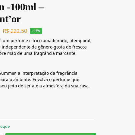
n -100ml –
nt’or
R$
222,50
0
-11%
é um perfume cítrico amadeirado, atemporal,
 independente de gênero gosta de frescos
bre mão de uma fragrância marcante.
ummer, a interpretação da fragrância
para o ambinte. Envolva o perfume que
seu jeito de ser até a atmosfera da sua casa.
toque