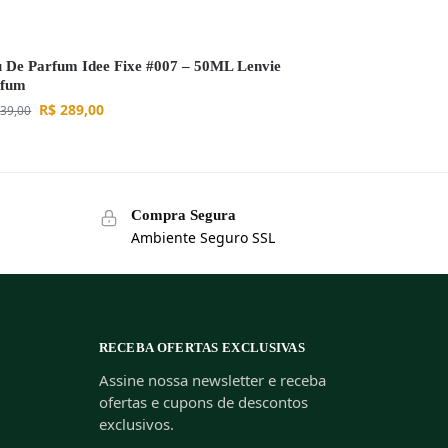
 De Parfum Idee Fixe #007 – 50ML Lenvie
rfum
R$
289,00
39,00
Compra Segura
Ambiente Seguro SSL
RECEBA OFERTAS EXCLUSIVAS
Assine nossa newsletter e receba
ofertas e cupons de descontos
exclusivos.