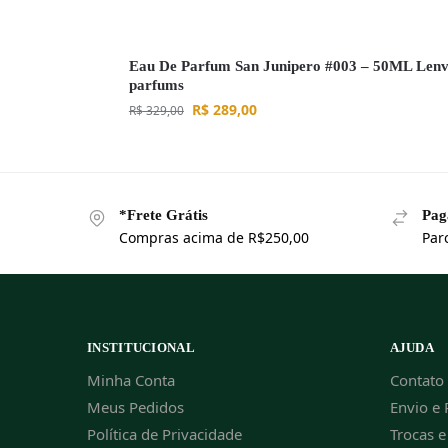
Eau De Parfum San Junipero #003 – 50ML Lenv
parfums
R$
289,00
R$
329,00
*Frete Grátis
Pag
Compras acima de R$250,00
Par
INSTITUCIONAL
AJUDA
Minha Conta
Contato
Meus Pedidos
Envio e 
Política de Privacidade
Trocas 