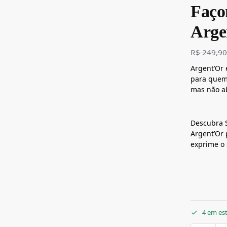
Faço
Arge
R$
249,9
Argent’Or 
para quem
mas não a
Descubra S
Argent’Or 
exprime o 
4 em es