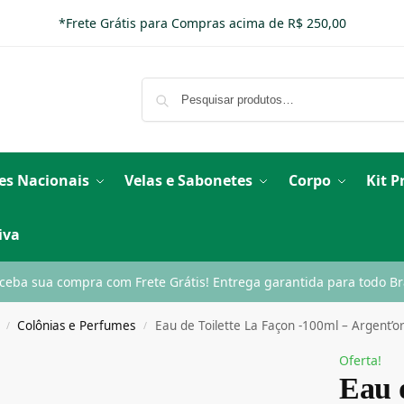
*Frete Grátis para Compras acima de R$ 250,00
es Nacionais
Velas e Sabonetes
Corpo
Kit 
iva
ceba sua compra com Frete Grátis! Entrega garantida para todo Bra
Colônias e Perfumes
Eau de Toilette La Façon -100ml – Argent’o
/
/
Oferta!
Eau d