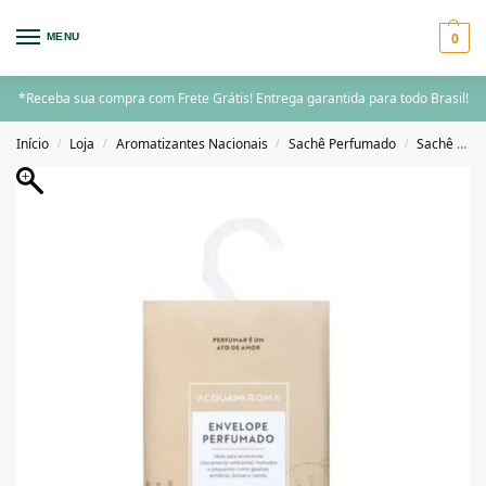
0
MENU
*Receba sua compra com Frete Grátis! Entrega garantida para todo Brasil!
Início
Loja
Aromatizantes Nacionais
Sachê Perfumado
Sachê Perfumado 25g
/
/
/
/