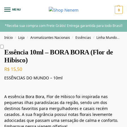
0
MENU
*Receba sua compra com Frete Grátis! Entrega garantida para todo Brasil!
Início
Loja
Aromatizantes Nacionais
Essências
Linha Mundo
Es
/
/
/
/
Essência 10ml – BORA BORA (Flor de
Hibisco)
R$
15,50
ESSÊNCIAS DO MUNDO – 10ml
A essência Bora Bora, Flor de Hibisco foi inspirada nas
pequenas ilhas paradisíacas da região, sendo um dos
destinos favoritos para mergulhadores e casais recém
casados. A sua fragrância possui notas florais levemente
adocicadas que passam uma sensação de calma e conforto.
Embarque nessa viagem olfativa!