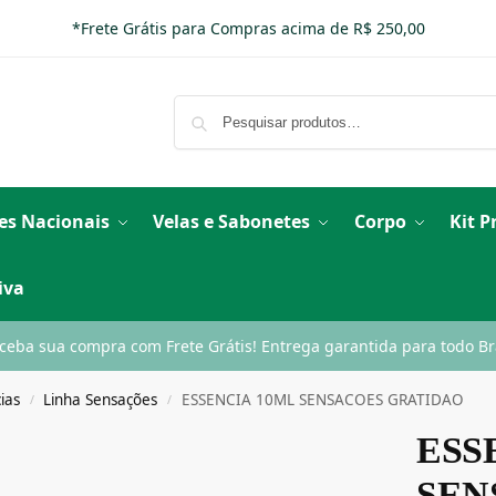
*Frete Grátis para Compras acima de R$ 250,00
es Nacionais
Velas e Sabonetes
Corpo
Kit 
iva
ceba sua compra com Frete Grátis! Entrega garantida para todo Bra
ias
Linha Sensações
ESSENCIA 10ML SENSACOES GRATIDAO
/
/
ESS
SEN