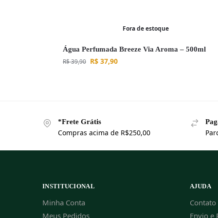
Fora de estoque
Água Perfumada Breeze Via Aroma – 500ml
R$
37,90
R$
39,90
*Frete Grátis
Pag
Compras acima de R$250,00
Par
INSTITUCIONAL
AJUDA
Minha Conta
Contato
Meus Pedidos
Envio e 