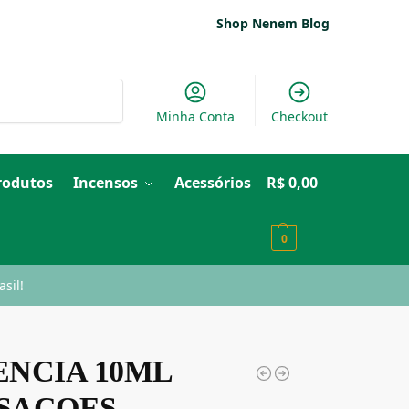
Shop Nenem Blog
Pesquisar
Minha Conta
Checkout
Produtos
Incensos
Acessórios
R$
0,00
0
sil!
ENCIA 10ML
SACOES