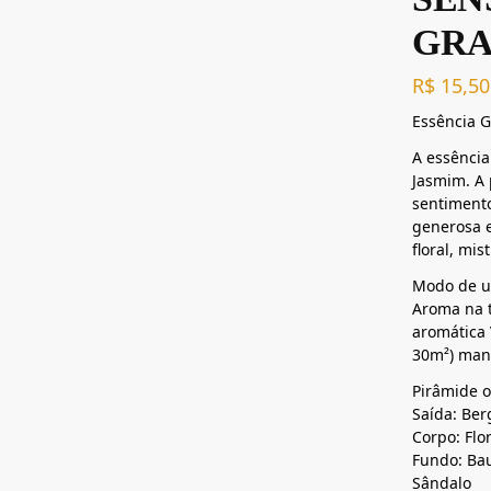
GRA
R$
15,50
Essência G
A essência
Jasmim. A 
sentimento
generosa e
floral, mis
Modo de us
Aroma na t
aromática
30m²) mant
Pirâmide ol
Saída: Ber
Corpo: Flo
Fundo: Ba
Sândalo