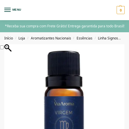
0
MENU
*Receba sua compra com Frete Grátis! Entrega garantida para todo Brasil!
Início
Loja
Aromatizantes Nacionais
Essências
Linha Signos
ES
/
/
/
/