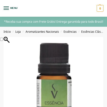
0
MENU
*Receba sua compra com Frete Grátis! Entrega garantida para todo Brasil!
Início
Loja
Aromatizantes Nacionais
Essências
Essências Clássicas
/
/
/
/