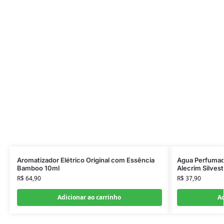
Aromatizador Elétrico Original com Essência
Agua Perfumad
Bamboo 10ml
Alecrim Silvest
R$
64,90
R$
37,90
Adicionar ao carrinho
Ad