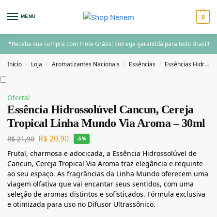
0
MENU
*Receba sua compra com Frete Grátis! Entrega garantida para todo Brasil!
Início
Loja
Aromatizantes Nacionais
Essências
Essências Hidrossolúveis 30ml
/
/
/
/
Oferta!
Essência Hidrossolúvel Cancun, Cereja
Tropical Linha Mundo Via Aroma – 30ml
R$
20,90
R$
21,90
-5%
Frutal, charmosa e adocicada, a Essência Hidrossolúvel de
Cancun, Cereja Tropical Via Aroma traz elegância e requinte
ao seu espaço. As fragrâncias da Linha Mundo oferecem uma
viagem olfativa que vai encantar seus sentidos, com uma
seleção de aromas distintos e sofisticados. Fórmula exclusiva
e otimizada para uso no Difusor Ultrassônico.