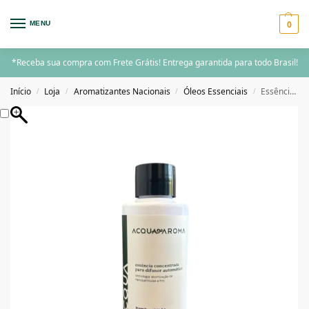
0
MENU
*Receba sua compra com Frete Grátis! Entrega garantida para todo Brasil!
Início
Loja
Aromatizantes Nacionais
Óleos Essenciais
Essência para Difusor Automático Acqua Aroma 120ml Bambu Chinês
/
/
/
/