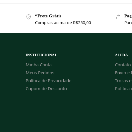
*Frete Grátis
Pag
Compras acima de R$250,00
Par
INSTITUCIONAL
AJUDA
Minha Conta
Contato
Meus Pedidos
Envio e 
Política de Privacidade
Trocas 
Cupom de Desconto
Política 