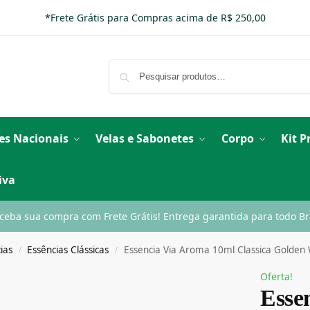
*Frete Grátis para Compras acima de R$ 250,00
es Nacionais
Velas e Sabonetes
Corpo
Kit 
iva
ceba sua compra com Frete Grátis! Entrega garantida para todo Bra
ias
Essências Clássicas
Essencia Via Aroma 10ml Classica Golden
/
/
Oferta!
Esse