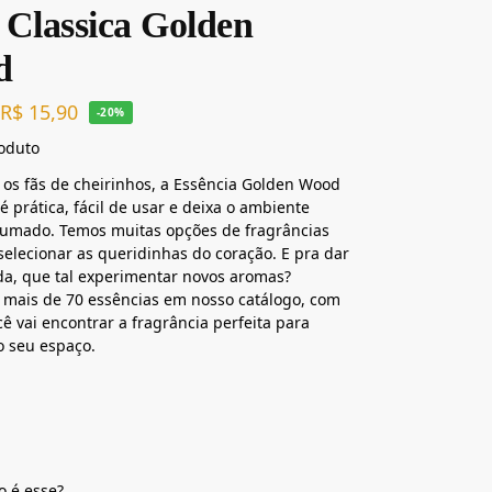
 Classica Golden
d
R$
15,90
-20%
roduto
 os fãs de cheirinhos, a Essência Golden Wood
é prática, fácil de usar e deixa o ambiente
fumado. Temos muitas opções de fragrâncias
selecionar as queridinhas do coração. E pra dar
a, que tal experimentar novos aromas?
 mais de 70 essências em nosso catálogo, com
cê vai encontrar a fragrância perfeita para
o seu espaço.
o é esse?