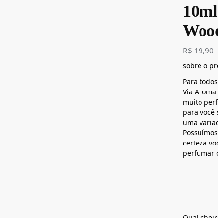
10ml
Woo
R$
19,90
sobre o p
Para todos
Via Aroma 
muito per
para você 
uma variad
Possuímos
certeza vo
perfumar 
Qual cheir