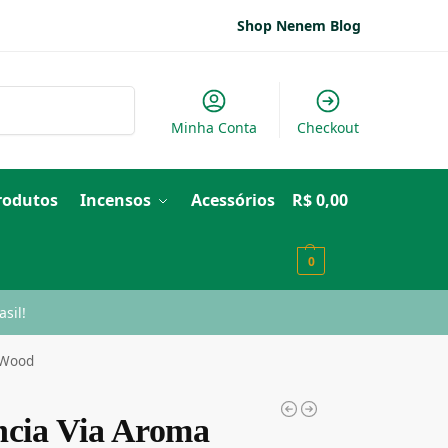
Shop Nenem Blog
Pesquisar
Minha Conta
Checkout
Produtos
Incensos
Acessórios
R$
0,00
0
sil!
 Wood
ncia Via Aroma