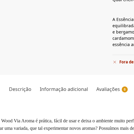
A Essênci
equilibrad
e bergamot
cardamomo,
essência 
Fora de
Descrição
Informação adicional
Avaliações
0
n Wood Via Aroma é prática, fácil de usar e deixa o ambiente muito pe
dar uma variada, que tal experimentar novos aromas? Possuímos mais de