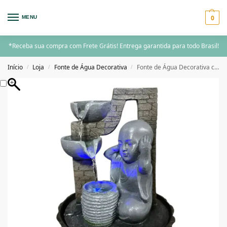
0
MENU
*Receba sua compra com Frete Grátis! Entrega garantida para todo Brasil!
Início
Loja
Fonte de Água Decorativa
Fonte de Água Decorativa com Bola de LED Giratória e Estátua de Monge – Tranquilidade e Elegância
/
/
/