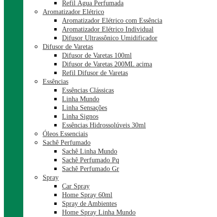
Refil Água Perfumada
Aromatizador Elétrico
Aromatizador Elétrico com Essência
Aromatizador Elétrico Individual
Difusor Ultrassônico Umidificador
Difusor de Varetas
Difusor de Varetas 100ml
Difusor de Varetas 200ML acima
Refil Difusor de Varetas
Essências
Essências Clássicas
Linha Mundo
Linha Sensações
Linha Signos
Essências Hidrossolúveis 30ml
Óleos Essenciais
Sachê Perfumado
Sachê Linha Mundo
Sachê Perfumado Pq
Sachê Perfumado Gr
Spray
Car Spray
Home Spray 60ml
Spray de Ambientes
Home Spray Linha Mundo