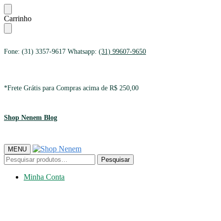
Ir
Ir
Carrinho
para
para
a
o
navegação
conteúdo
Fone: (31) 3357-9617 Whatsapp:
(31) 99607-9650
*Frete Grátis para Compras acima de R$ 250,00
Shop Nenem Blog
MENU
Pesquisar
Pesquisar
por:
Minha Conta