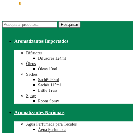
R$
0,00
0
Pesquisar
Pesquisar
por:
Aromatizantes Importados
Difusores
Difusores 124ml
Óleos
Óleos 10ml
Sachês
Sachês 90ml
Sachês 115ml
Little Tress
Spray
Room Spray
Aromatizantes Nacionais
Água Perfumada para Tecidos
Água Perfumada