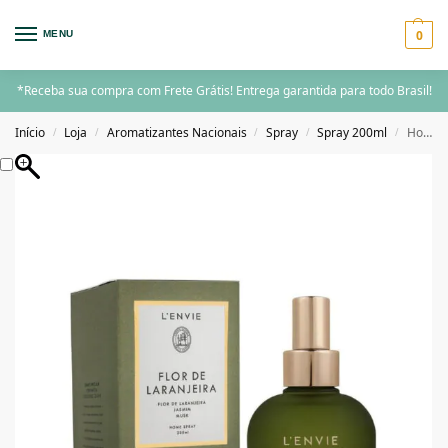
0
MENU
*Receba sua compra com Frete Grátis! Entrega garantida para todo Brasil!
Início
Loja
Aromatizantes Nacionais
Spray
Spray 200ml
Home Spray 200ml Flor de Laranjeira – Elementos, Lenvie
/
/
/
/
/