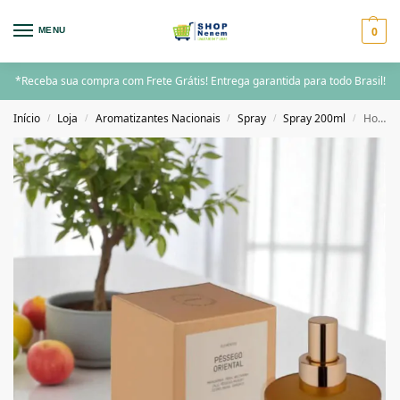
0
MENU
*Receba sua compra com Frete Grátis! Entrega garantida para todo Brasil!
Início
Loja
Aromatizantes Nacionais
Spray
Spray 200ml
Home Spray Pessego Oriental – 200ML Elementos
/
/
/
/
/