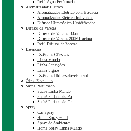
Refil Água Perfumada
Aromatizador Elétrico
Aromatizador Elétrico com Essência
Aromatizador Elétrico Individual
Difusor Ultrassônico Umidificador
Difusor de Varetas
Difusor de Varetas 100ml
Difusor de Varetas 200ML acima
Refil Difusor de Varetas
Essências
Essências Clássicas
Linha Mundo
Linha Sensações
Linha Signos
Essências Hidrossolúveis 30ml
Óleos Essenciais
Sachê Perfumado
Sachê Linha Mundo
Sachê Perfumado Pq
Sachê Perfumado Gr
Spray
Car Spray
Home Spray 60ml
Spray de Ambientes
Home Spray Linha Mundo