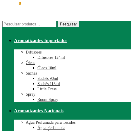
R$
0,00
0
Pesquisar
Pesquisar
por:
Aromatizantes Importados
Difusores
Difusores 124ml
Óleos
Óleos 10ml
Sachês
Sachês 90ml
Sachês 115ml
Little Tress
Spray
Room Spray
Aromatizantes Nacionais
Água Perfumada para Tecidos
Água Perfumada