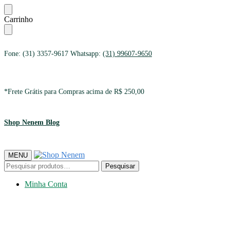
Ir
Ir
Carrinho
para
para
a
o
navegação
conteúdo
Fone: (31) 3357-9617 Whatsapp:
(31) 99607-9650
*Frete Grátis para Compras acima de R$ 250,00
Shop Nenem Blog
MENU
Pesquisar
Pesquisar
por:
Minha Conta