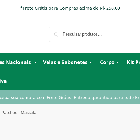
*Frete Grátis para Compras acima de R$ 250,00
es Nacionais
Velas e Sabonetes
Corpo
Kit 
iva
ceba sua compra com Frete Grátis! Entrega garantida para todo Bra
 Patchouli Massala