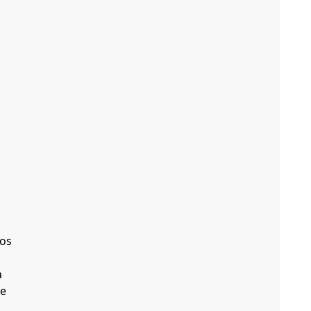
 os
a
te