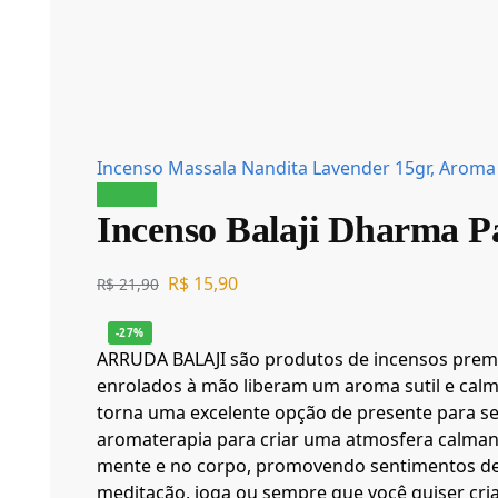
Incenso Massala Nandita Lavender 15gr, Aroma
Oferta!
Incenso Balaji Dharma P
R$
15,90
R$
21,90
-27%
ARRUDA BALAJI são produtos de incensos premi
enrolados à mão liberam um aroma sutil e cal
torna uma excelente opção de presente para s
aromaterapia para criar uma atmosfera calmante
mente e no corpo, promovendo sentimentos de a
meditação, ioga ou sempre que você quiser cri