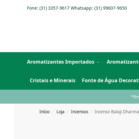
Fone: (31) 3357-9617 Whatsapp:
(31) 99607-9650
Aromatizantes Importados
Aromatizant
Cristais e Minerais
Fonte de Água Decorat
*Re
Início
Loja
Incensos
Incenso Balaji Dharma
/
/
/