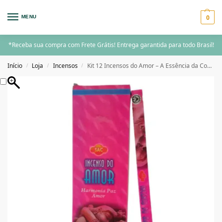
0
MENU
*Receba sua compra com Frete Grátis! Entrega garantida para todo Brasil!
Início
Loja
Incensos
Kit 12 Incensos do Amor – A Essência da Conexão e da Paixão
/
/
/