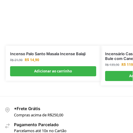
Incenso Palo Santo Masala Incense Balaji
Incensário Cas
Bule com Cane
R$
14,90
R$
21,90
R$
119
R$
139,90
Adicionar ao carrinho
Ad
*Frete Grátis
Compras acima de R$250,00
Pagamento Parcelado
Parcelamos até 10x no Cartão