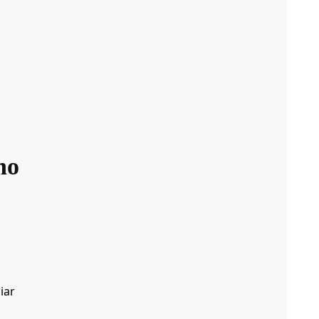
no
iar