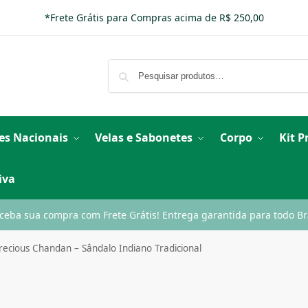
*Frete Grátis para Compras acima de R$ 250,00
es Nacionais
Velas e Sabonetes
Corpo
Kit 
iva
ceba sua compra com Frete Grátis! Entrega garantida para todo Bra
recious Chandan – Sândalo Indiano Tradicional