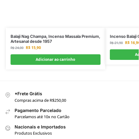
Balaji Nag Champa, Incenso Massala Premium,
Incenso Balaji 
Artesanal desde 1957
R$
16,9
R$
21,90
R$
15,90
R$
24,00
Ad
Adicionar ao carrinho
*Frete Grátis
Compras acima de R$250,00
Pagamento Parcelado
Parcelamos até 10x no Cartão
Nacionais e Importados
Produtos Exclusivos