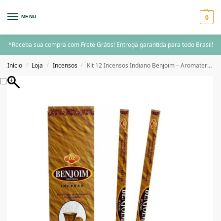
0
MENU
*Receba sua compra com Frete Grátis! Entrega garantida para todo Brasil!
Início
Loja
Incensos
Kit 12 Incensos Indiano Benjoim – Aromaterapia Natural e Relaxante
/
/
/