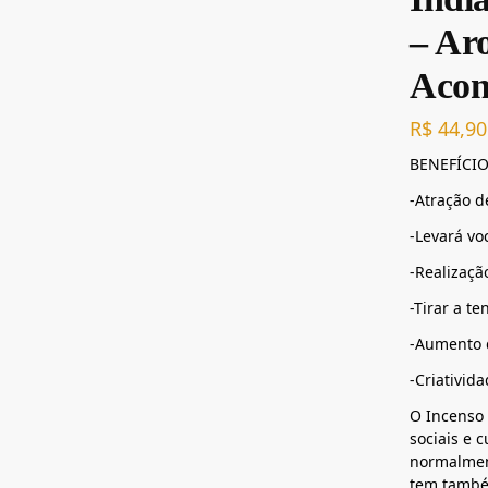
– Ar
Acon
R$
44,90
BENEFÍCIO
-Atração d
-Levará voc
-Realização
-Tirar a t
-Aumento 
-Criativid
O Incenso 
sociais e 
normalmen
tem também