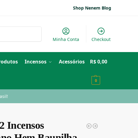
Shop Nenem Blog
Pesquisar
Minha Conta
Checkout
Produtos
Incensos
Acessórios
R$
0,00
0
sil!
2 Incensos
ano Hem Baunilha