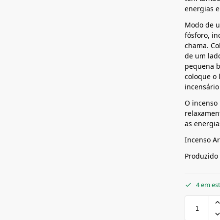
energias e
Modo de u
fósforo, i
chama. Col
de um lado
pequena br
coloque o 
incensário
O incenso
relaxamen
as energia
Incenso Ar
Produzido 
4 em es