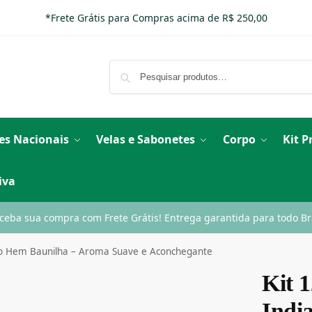
*Frete Grátis para Compras acima de R$ 250,00
es Nacionais
Velas e Sabonetes
Corpo
Kit 
iva
ceba sua compra com Frete Grátis! Entrega garantida para todo Bra
ano Hem Baunilha – Aroma Suave e Aconchegante
Kit 1
Indi