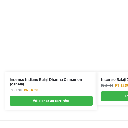
Incenso Indiano Balaji Dharma Cinnamon
Incenso Balaji
(canela)
R$
15,9
R$
21,90
R$
14,90
R$
21,90
Ad
Adicionar ao carrinho