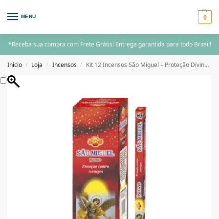
0
MENU
*Receba sua compra com Frete Grátis! Entrega garantida para todo Brasil!
Início
Loja
Incensos
Kit 12 Incensos São Miguel – Proteção Divina e Força Espiritual
/
/
/