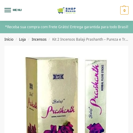
0
MENU
*Receba sua compra com Frete Grátis! Entrega garantida para todo Brasil!
Início
Loja
Incensos
Kit 2 Incensos Balaji Prashanth – Pureza e Tradição Indiana
/
/
/