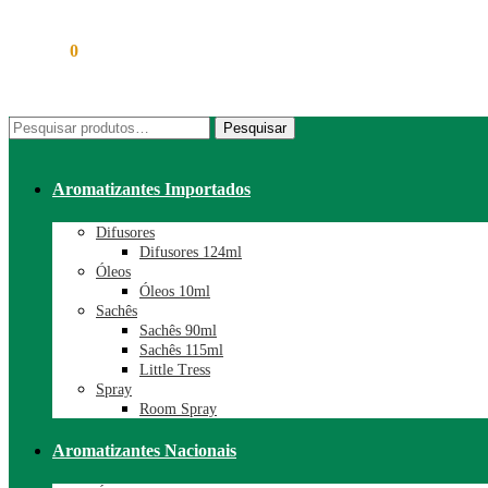
R$
0,00
0
Pesquisar
Pesquisar
por:
Aromatizantes Importados
Difusores
Difusores 124ml
Óleos
Óleos 10ml
Sachês
Sachês 90ml
Sachês 115ml
Little Tress
Spray
Room Spray
Aromatizantes Nacionais