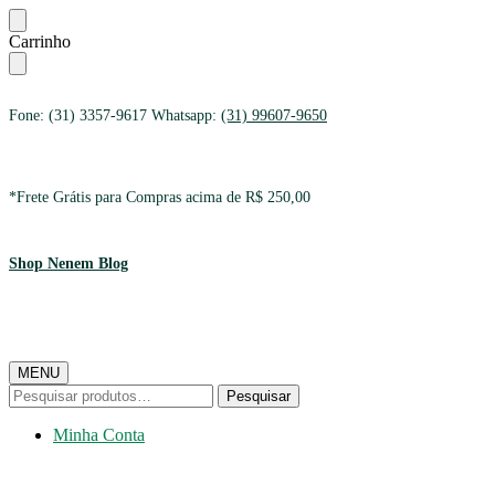
Ir
Ir
Carrinho
para
para
a
o
navegação
conteúdo
Fone: (31) 3357-9617 Whatsapp:
(31) 99607-9650
*Frete Grátis para Compras acima de R$ 250,00
Shop Nenem Blog
MENU
Pesquisar
Pesquisar
por:
Minha Conta