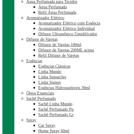
Água Perfumada para Tecidos
Água Perfumada
Refil Água Perfumada
Aromatizador Elétrico
Aromatizador Elétrico com Essência
Aromatizador Elétrico Individual
Difusor Ultrassônico Umidificador
Difusor de Varetas
Difusor de Varetas 100ml
Difusor de Varetas 200ML acima
Refil Difusor de Varetas
Essências
Essências Clássicas
Linha Mundo
Linha Sensações
Linha Signos
Essências Hidrossolúveis 30ml
Óleos Essenciais
Sachê Perfumado
Sachê Linha Mundo
Sachê Perfumado Pq
Sachê Perfumado Gr
Spray
Car Spray
Home Spray 60ml