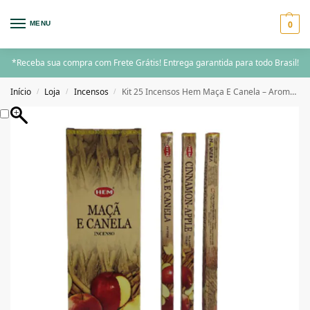
0
MENU
*Receba sua compra com Frete Grátis! Entrega garantida para todo Brasil!
Início
Loja
Incensos
Kit 25 Incensos Hem Maça E Canela – Aroma Doce com Toque Energizante
/
/
/