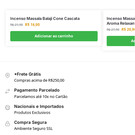
Incenso Massala Balaji Cone Cascata
Incenso Massal
Aroma Relaxan
R$
16,00
R$
21,90
R$
20,9
R$
27,90
Adicionar ao carrinho
Ad
*Frete Grátis
Compras acima de R$250,00
Pagamento Parcelado
Parcelamos até 10x no Cartão
Nacionais e Importados
Produtos Exclusivos
Compra Segura
Ambiente Seguro SSL