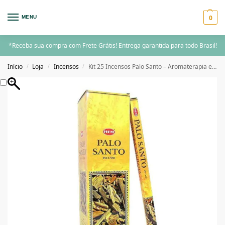
0
MENU
*Receba sua compra com Frete Grátis! Entrega garantida para todo Brasil!
Início
Loja
Incensos
Kit 25 Incensos Palo Santo – Aromaterapia e Energia Positiva
/
/
/