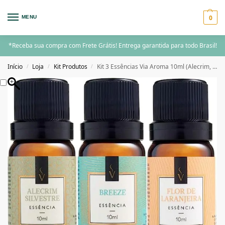
0
MENU
*Receba sua compra com Frete Grátis! Entrega garantida para todo Brasil!
Início
Loja
Kit Produtos
Kit 3 Essências Via Aroma 10ml (Alecrim, Breeze, F. de Laranjeira)
/
/
/