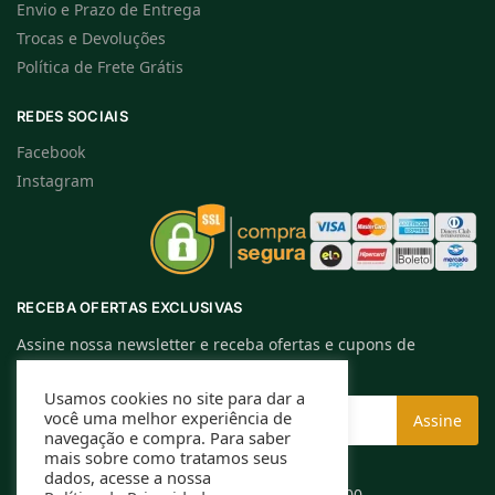
Envio e Prazo de Entrega
Trocas e Devoluções
Política de Frete Grátis
REDES SOCIAIS
Facebook
Instagram
RECEBA OFERTAS EXCLUSIVAS
Assine nossa newsletter e receba ofertas e cupons de
descontos exclusivos.
Usamos cookies no site para dar a
você uma melhor experiência de
navegação e compra. Para saber
mais sobre como tratamos seus
dados, acesse a nossa
Rafael Caldeira ME | CNPJ: 13.994.584/0001-00