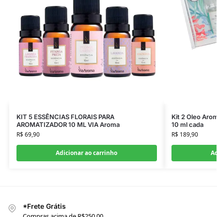
KIT 5 ESSÊNCIAS FLORAIS PARA
Kit 2 Oleo Aro
AROMATIZADOR 10 ML VIA Aroma
10 ml cada
R$
69,90
R$
189,90
Adicionar ao carrinho
Ad
*Frete Grátis
Compras acima de R$250,00