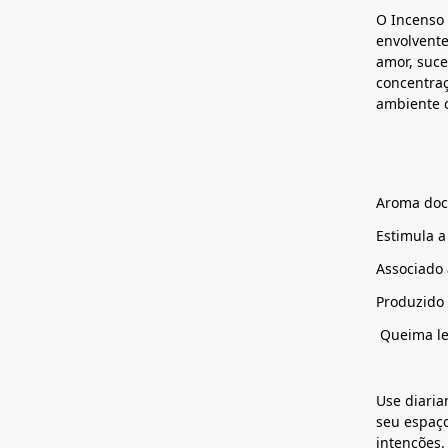
O Incenso 
envolvente
amor, suc
concentraç
ambiente 
Aroma doc
Estimula a
Associado 
Produzido 
Queima le
Use diaria
seu espaç
intenções.