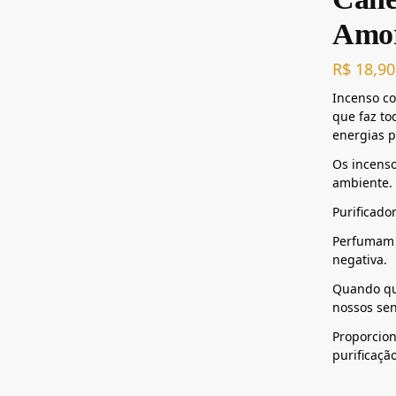
Amor
R$
18,90
Incenso c
que faz to
energias 
Os incens
ambiente.
Purificado
Perfumam 
negativa.
Quando que
nossos sen
Proporcion
purificação