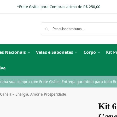
*Frete Grátis para Compras acima de R$ 250,00
es Nacionais
Velas e Sabonetes
Corpo
Kit 
iva
ceba sua compra com Frete Grátis! Entrega garantida para todo Bra
o Canela – Energia, Amor e Prosperidade
Kit 6
Cane