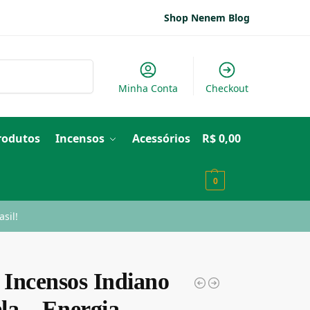
Shop Nenem Blog
Pesquisar
Minha Conta
Checkout
Produtos
Incensos
Acessórios
R$
0,00
0
sil!
 Incensos Indiano
la – Energia,