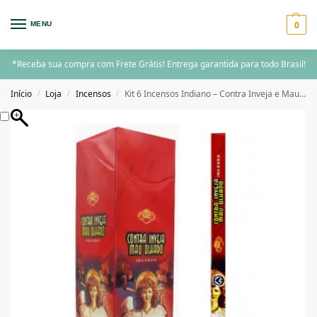
0
MENU
*Receba sua compra com Frete Grátis! Entrega garantida para todo Brasil!
Início
Loja
Incensos
Kit 6 Incensos Indiano – Contra Inveja e Mau Olhado
/
/
/