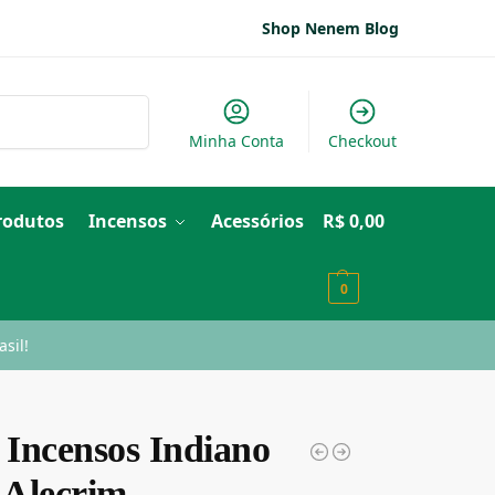
Shop Nenem Blog
Pesquisar
Minha Conta
Checkout
Produtos
Incensos
Acessórios
R$
0,00
0
sil!
 Incensos Indiano
Alecrim –