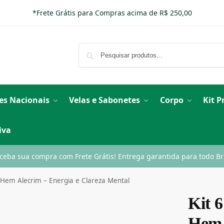
*Frete Grátis para Compras acima de R$ 250,00
es Nacionais
Velas e Sabonetes
Corpo
Kit 
iva
ceba sua compra com Frete Grátis! Entrega garantida para todo Bra
o Hem Alecrim – Energia e Clareza Mental
Kit 6
Hem 