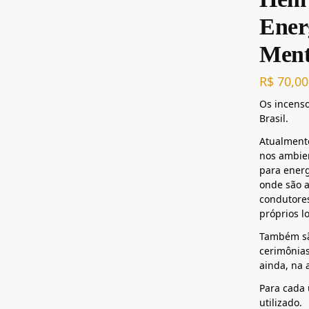
Ener
Ment
R$
70,00
Os incens
Brasil.
Atualment
nos ambie
para energ
onde são a
condutores
próprios lo
Também sã
cerimônias
ainda, na 
Para cada 
utilizado.