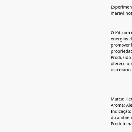
Experimen
maravilho
O Kit com 
energias d
promover b
propriedad
Produzido 
oferece um
uso diário
Marca: H
Aroma: Al
Indicação: 
do ambien
Produto na