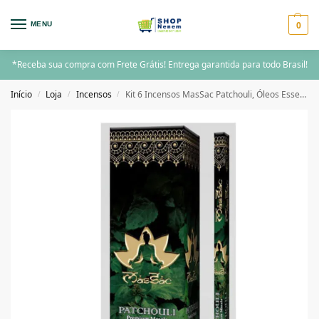
0
MENU
*Receba sua compra com Frete Grátis! Entrega garantida para todo Brasil!
Início
Loja
Incensos
Kit 6 Incensos MasSac Patchouli, Óleos Essenciais e Ervas
/
/
/