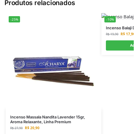
Produtos relacionados
-25%
-10%
Incenso Balaji
R$
17,9
R$
19,90
Ad
Incenso Massala Nandita Lavender 15gr,
Aroma Relaxante, Linha Premium
R$
20,90
R$
27,90