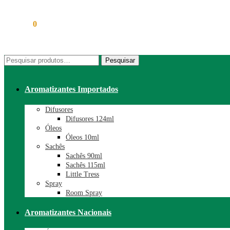
R$
0,00
0
Pesquisar
Pesquisar
por:
Aromatizantes Importados
Difusores
Difusores 124ml
Óleos
Óleos 10ml
Sachês
Sachês 90ml
Sachês 115ml
Little Tress
Spray
Room Spray
Aromatizantes Nacionais