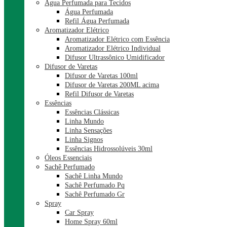
Água Perfumada para Tecidos
Água Perfumada
Refil Água Perfumada
Aromatizador Elétrico
Aromatizador Elétrico com Essência
Aromatizador Elétrico Individual
Difusor Ultrassônico Umidificador
Difusor de Varetas
Difusor de Varetas 100ml
Difusor de Varetas 200ML acima
Refil Difusor de Varetas
Essências
Essências Clássicas
Linha Mundo
Linha Sensações
Linha Signos
Essências Hidrossolúveis 30ml
Óleos Essenciais
Sachê Perfumado
Sachê Linha Mundo
Sachê Perfumado Pq
Sachê Perfumado Gr
Spray
Car Spray
Home Spray 60ml