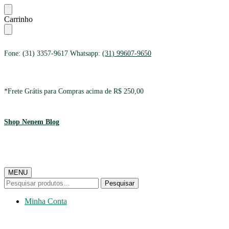
Ir
Ir
Carrinho
para
para
a
o
navegação
conteúdo
Fone: (31) 3357-9617 Whatsapp:
(31) 99607-9650
*Frete Grátis para Compras acima de R$ 250,00
Shop Nenem Blog
MENU
Pesquisar
Pesquisar
por:
Minha Conta