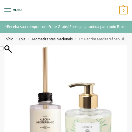
0
MENU
*Receba sua compra com Frete Grátis! Entrega garantida para todo Brasil!
Início
Loja
Aromatizantes Nacionais
Kit Alecrim Mediterrâneo Difusor de Perfume+Sabonete Líquido
/
/
/