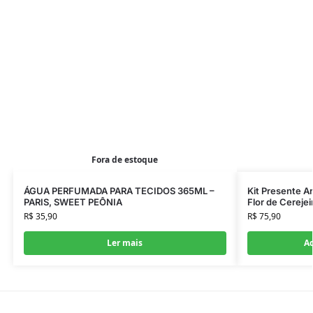
Fora de estoque
ÁGUA PERFUMADA PARA TECIDOS 365ML –
Kit Presente A
PARIS, SWEET PEÔNIA
Flor de Cerejeir
R$
35,90
R$
75,90
Ler mais
Ad